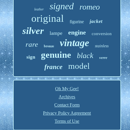
signed
romeo
leather
original
jacket
figurine
silver
engine
lampe
conversion
vintage
rare
bronze
stainless
genuine
black
sign
verre
model
france
Oh My Gee!
Archives
Contact Form
Privacy Policy Agreement
Terms of Use