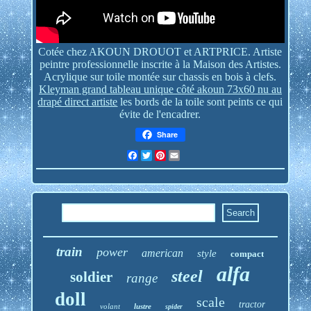
Cotée chez AKOUN DROUOT et ARTPRICE. Artiste
peintre professionnelle inscrite à la Maison des Artistes.
Acrylique sur toile montée sur chassis en bois à clefs.
Kleyman grand tableau unique côté akoun 73x60 nu au
drapé direct artiste
les bords de la toile sont peints ce qui
évite de l'encadrer.
Share
Facebook
Twitter
Pinterest
Email
train
power
american
style
compact
alfa
steel
soldier
range
doll
scale
tractor
volant
lustre
spider